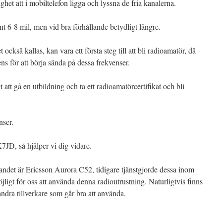
ghet att i mobiltelefon ligga och lyssna de fria kanalerna.
t 6-8 mil, men vid bra förhållande betydligt längre.
kså kallas, kan vara ett första steg till att bli radioamatör, då
ns för att börja sända på dessa frekvenser.
t att gå en utbildning och ta ett radioamatörcertifikat och bli
nser.
7JD, så hjälper vi dig vidare.
ndet är Ericsson Aurora C52, tidigare tjänstgjorde dessa inom
jligt för oss att använda denna radioutrustning. Naturligtvis finns
 andra tillverkare som går bra att använda.