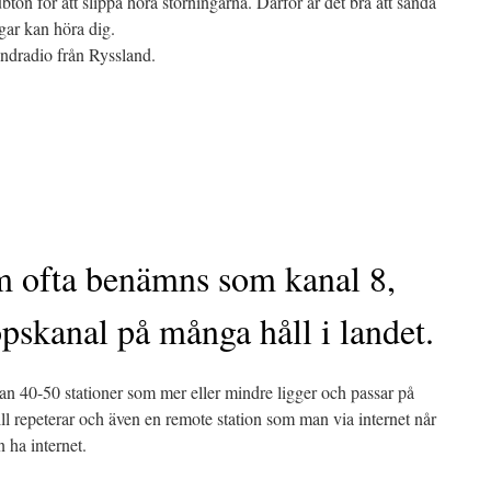
bton för att slippa höra störningarna. Därför är det bra att sända
gar kan höra dig.
ndradio från Ryssland.
 ofta benämns som kanal 8,
skanal på många håll i landet.
n 40-50 stationer som mer eller mindre ligger och passar på
till repeterar och även en remote station som man via internet når
 ha internet.