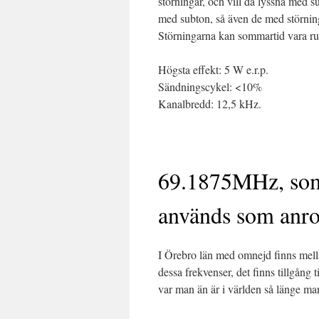
störningar, och vill då lyssna med su
med subton, så även de med störnin
Störningarna kan sommartid vara ru
Högsta effekt: 5 W e.r.p.
Sändningscykel: <10%
Kanalbredd: 12,5 kHz.
69.1875MHz, som
används som anrop
I Örebro län med omnejd finns mella
dessa frekvenser, det finns tillgång 
var man än är i världen så länge man