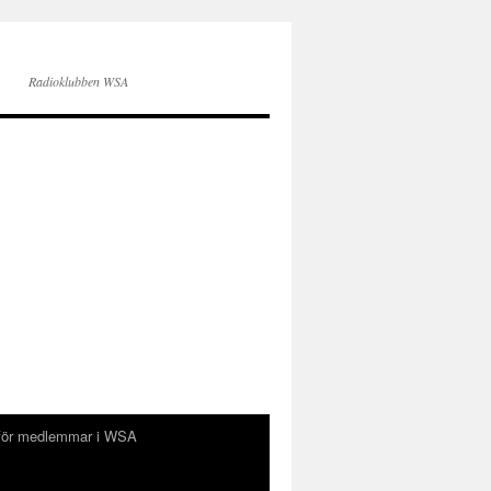
Radioklubben WSA
för medlemmar i WSA