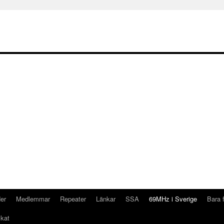
der
Medlemmar
Repeater
Länkar
SSA
69MHz i Sverige
Bara 
ikat