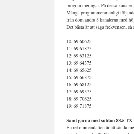
programmeringar. På dessa kanaler 
Många programmerar enligt följande (
från dom andra 8 kanalerna med hög
Det bästa är att säga frekvensen, så
10: 69.60625
11: 69.61875
12: 69.63125
13: 69.64375
14: 69.65625
15: 69.66875
16: 69.68125
17: 69.69375
18: 69.70625
19: 69.71875
Sänd gärna med subton 88.5 TX 
En rekommendation är att sända med