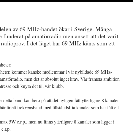
a delen av 69 MHz-bandet ökar i Sverige. Många
e funderat på amatörradio men ansett att det varit
örradioprov. I det läget har 69 MHz känts som ett
nheter:
renheter, kommer kanske medlemmar i vår nybildade 69 MHz-
v amatörradio, men det är absolut inget krav. Vår främsta ambition
tresse och knyta det till vår klubb.
 detta band kan bero på att det nyligen fått ytterligare 8 kanaler
här är ett frekvensband med tillståndsfria kanaler som har fått ett
max 5W e.r.p., men nu finns ytterligare 8 kanaler som ligger i
e.r.p.