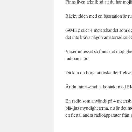
Finns även teknik så att du har möjli
Räckvidden med en basstation är run
69MHz eller 4 metersbandet som det oc
det inte krävs någon amatörradiolice
Växer intresset så finns det möjlighe
radioamatör.
Då kan du börja utforska fler frekve
Är du intresserad ta kontakt med SK
En radio som används på 4 metersba
blå-ljus myndigheterna, nu är det mö
ett flertal andra radioapparater från