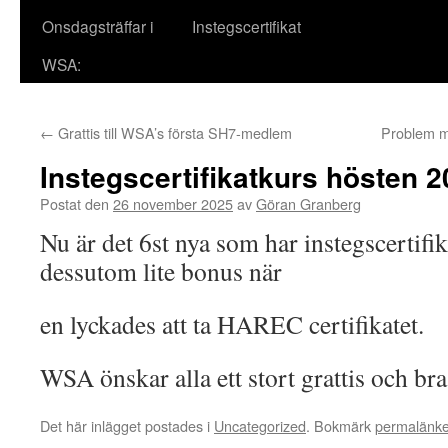
Onsdagsträffar i
Instegscertifikat
WSA:
←
Grattis till WSA’s första SH7-medlem
Problem m
Instegscertifikatkurs hösten 
Postat den
26 november 2025
av
Göran Granberg
Nu är det 6st nya som har instegscertifik
dessutom lite bonus när
en lyckades att ta HAREC certifikatet.
WSA önskar alla ett stort grattis och bra
Det här inlägget postades i
Uncategorized
. Bokmärk
permalänk