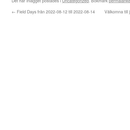
Det här inlägget postades i
Uncategorized
. Bokmärk
permalänk
←
Field Days från 2022-08-12 till 2022-08-14
Välkomna till 