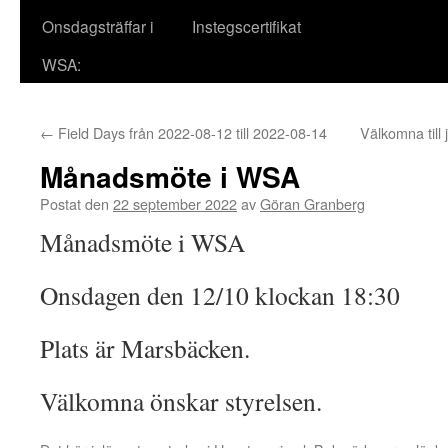
Onsdagsträffar i
Instegscertifikat
WSA:
←
Field Days från 2022-08-12 till 2022-08-14
Välkomna till 
Månadsmöte i WSA
Postat den
22 september 2022
av
Göran Granberg
Månadsmöte i WSA
Onsdagen den 12/10 klockan 18:30
Plats är Marsbäcken.
Välkomna önskar styrelsen.